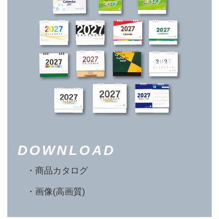
DOWNLOAD
・
商品カタログ
・
画像(高画質)